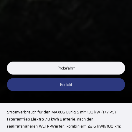
Probefahrt
Kontakt
Stromverbrauch für den MAXUS Euniq 5 mit 130 kW (177 PS)
Frontantrieb Elektro 70 kWh Batterie, nach den
realitätsnäheren WLTP-Werten: kombiniert: 22,6 kWh/100 km;