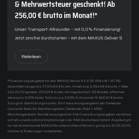
& Mehrwertsteuer geschenkt! Ab
256,00 € brutto im Monat!*
Unser Transport-Allrounder – mit 0,0 % Finanzierung!
Jetzt zinsfrei durchstarten – mit dem MAXUS Deliver 9.
Weiterlesen
*Finanzierungsangebot für den MAXUS Deliver 9 2.0 TDI (108 kW / 147 PS)
Gesamtfahrzeugpreis: 37.974,80 € brutto, Anzahlung: 6.064,58 € brutto, 1. Rate:
222,22; Folgeraten: 256,00 € brutto, Vertragslaufzeit:: 60 Monate, effektiver
Jahreszins 0,00% fester Sollzins p.a. 0,00%, Schlussrate 16.840,02 € brutto.
Zuzüglich Überführungskosten. Ein Finanzierungsangebot der Santander
Consumer Bank AG (Darlehensgeber), Santander-Platz 1, 41061
Mönchengladbach. Bonität vorausgesetzt. Alle Finanzierungsangaben verstehen
sich als unverbindliche Empfehlungen der RSA Deutschland GmbH. Angebot gilt
nur bei teilnehmende MAXUS Norddeutschland Partnern; gültig bis 30.06.2026;
Irrtümer & Änderungen vorbehalten.