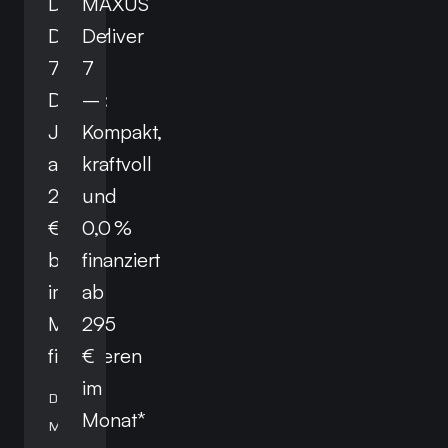
Der
MAXUS
Deliver
Deliver
7
7
Diesel:
–
Jetzt
Kompakt,
ab
kraftvoll
219,00
und
€
0,0 %
brutto
finanziert
im
ab
Monat
295
finanzieren
€
im
Der
Monat*
MAXUS