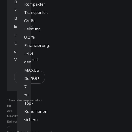
Deliver
Kompakter
7
Transporter.
Diesel
Große
kombiniert
Leistung.
Leistung,
0,0 %
Effizienz
Finanzierung.
und
Jetzt
Vielseitigkeit.
den
MAXUS
Weiterlesen
Deliver
7
zu
*Finanzierungsangebot
Top-
für
Konditionen
den
MAXUS
sichern.
Deliver
7: